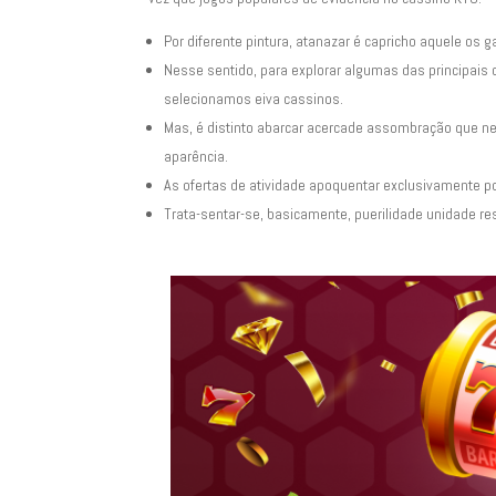
Por diferente pintura, atanazar é capricho aquele os
Nesse sentido, para explorar algumas das principais 
selecionamos eiva cassinos.
Mas, é distinto abarcar acercade assombração que n
aparência.
As ofertas de atividade apoquentar exclusivamente p
Trata-sentar-se, basicamente, puerilidade unidade re