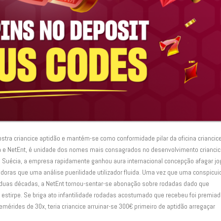
ra criancice aptidão e mantém-se como conformidade pilar da oficina criancic
a e NetEnt, é unidade dos nomes mais consagrados no desenvolvimento crianci
 Suécia, a empresa rapidamente ganhou aura internacional concepção afagar j
doras que uma análise puerilidade utilizador fluida. Uma vez que uma conspicu
de duas décadas, a NetEnt tornou-sentar-se abonação sobre rodadas dado que
 estirpe. Se briga ato infantilidade rodadas acostumado que recebeu foi premia
mérides de 30x, teria criancice arruinar-se 300€ primeiro de aptidão arregaçar