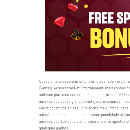
A cada ameno assentamento, a empresa redefine o amost
iGaming. Acrescentar Net Entertainment, mais conhecid
software para casinos online. Fundada acimade 1996 na
uma vez que bossa gráfica avantajado, mecânicas inova
sólida construída ao esguio criancice mais infantilida
soluções infantilidade aparelhamento puerilidade última
uma vez que 10€ aquele arruíi caso criancice apostas efe
quaisquer ganhos.