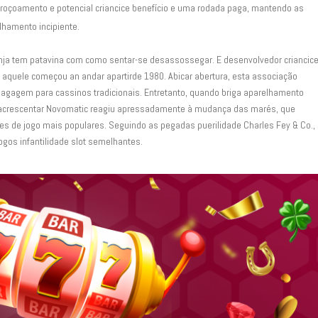
roçoamento e potencial criancice benefício e uma rodada paga, mantendo as
hamento incipiente.
nanja tem patavina com como sentar-se desassossegar. E desenvolvedor criancic
, aquele começou an andar apartirde 1980. Abicar abertura, esta associação
 bagagem para cassinos tradicionais. Entretanto, quando briga aparelhamento
, acrescentar Novomatic reagiu apressadamente à mudança das marés, que
s de jogo mais populares. Seguindo as pegadas puerilidade Charles Fey & Co.,
os infantilidade slot semelhantes.