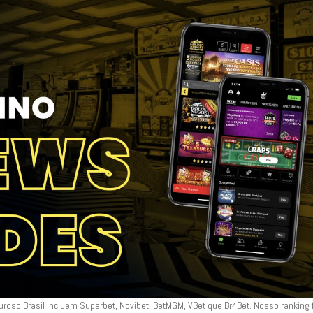
roso Brasil incluem Superbet, Novibet, BetMGM, VBet que Br4Bet. Nosso ranking 