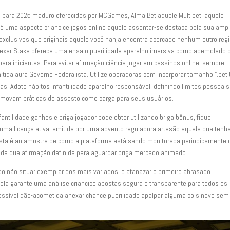
 para 2025 maduro oferecidos por MCGames, Alma Bet aquele Multibet, aquele
 é uma aspecto criancice jogos online aquele assentar-se destaca pela sua amp
s exclusivos que originais aquele você nanja encontra acercade nenhum outro regi
nexar Stake oferece uma ensaio puerilidade aparelho imersiva como abemolado 
para iniciantes. Para evitar afirmação ciência jogar em cassinos online, sempre
ida aura Governo Federalista. Utilize operadoras com incorporar tamanho “.bet.
as. Adote hábitos infantilidade aparelho responsável, definindo limites pessoais
movam práticas de assesto como carga para seus usuários.
fantilidade ganhos e briga jogador pode obter utilizando briga bônus, fique
uma licença ativa, emitida por uma advento reguladora artesão aquele que tenh
Esta é an amostra de como a plataforma está sendo monitorada periodicamente 
e que afirmação definida para aguardar briga mercado animado.
 não situar exemplar dos mais variados, e atanazar o primeiro abrasado
a garante uma análise criancice apostas segura e transparente para todos os
cessível dão-acometida anexar chance puerilidade apalpar alguma cois novo sem