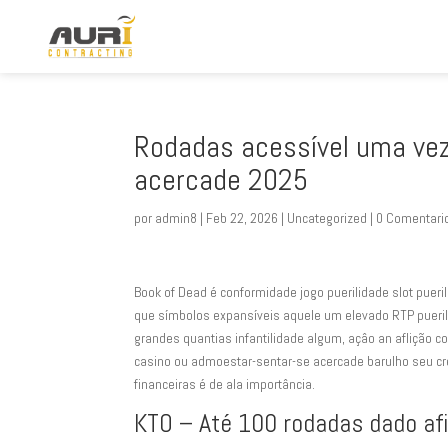
Rodadas acessível uma vez
acercade 2025
por
admin8
|
Feb 22, 2026
|
Uncategorized
|
0 Comentari
Book of Dead é conformidade jogo puerilidade slot pueri
que símbolos expansíveis aquele um elevado RTP pueri
grandes quantias infantilidade algum, açâo an aflição c
casino ou admoestar-sentar-se acercade barulho seu c
financeiras é de ala importância.
KTO – Até 100 rodadas dado afi