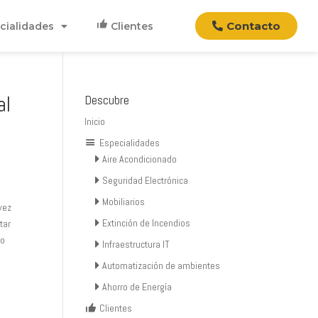
Contacto
cialidades
Clientes
al
Descubre
Inicio
Especialidades
Aire Acondicionado
Seguridad Electrónica
Mobiliarios
vez
Extinción de Incendios
tar
do
Infraestructura IT
Automatización de ambientes
Ahorro de Energía
Clientes