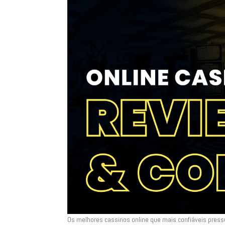
Os melhores cassinos online que mais confiáveis pressu