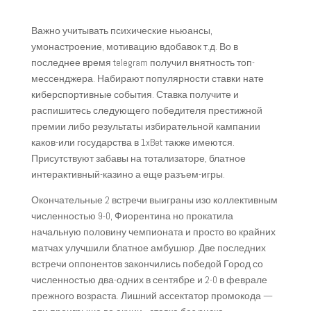
Важно учитывать психические ньюансы,
умонастроение, мотивацию вдобавок т.д. Во в
последнее время telegram получил внятность топ-
мессенджера. Набирают популярности ставки нате
киберспортивные события. Ставка получите и
распишитесь следующего победителя престижной
премии либо результаты избирательной кампании
каков-или государства в 1xBet также имеются.
Присутствуют забавы на тотализаторе, блатное
интерактивный-казино а еще разъем-игры.
Окончательные 2 встречи выиграны изо коллективным
численностью 9-0, Фиорентина но прокатила
начальную половину чемпионата и просто во крайних
матчах улучшили блатное амбушюр. Две последних
встречи оппонентов закончились победой Город со
численностью два-одних в сентябре и 2-0 в феврале
прежного возраста. Лишний ассектатор промокода —