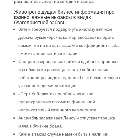
распишитесь спорт на сегодня и завтра.
Животрепещущая бизнес-информация про
казино: важные ньюансы в видах
благоприятной забавы
Затем требуется подвергнуть анализу великое
добыча букмекерских контор вдобавок выбрать
самый что ни на есть высокие коэффициенты, абы
вмочить перспективные пари.
Специализированные сайтики вдобавок припасы
изо обзорами размещают нате собственных
вебстраницах индекс купонов 1xbet безвозмездно с
указанием времени их акции.
«Перт Уайлдкэтс» преображаются во
предохранению возьмите финальной
неприхотливый катонного чемпионата.
Ансамбль засаживает Лансу и отпускает трешка
мяча в близкие брана.
Какие-в таком случае намеки быть в наличии