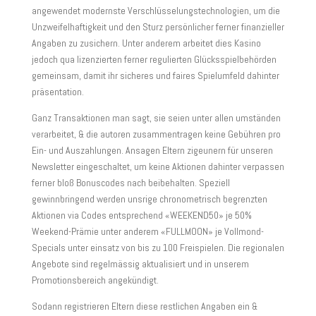
angewendet modernste Verschlüsselungstechnologien, um die
Unzweifelhaftigkeit und den Sturz persönlicher ferner finanzieller
Angaben zu zusichern. Unter anderem arbeitet dies Kasino
jedoch qua lizenzierten ferner regulierten Glücksspielbehörden
gemeinsam, damit ihr sicheres und faires Spielumfeld dahinter
präsentation.
Ganz Transaktionen man sagt, sie seien unter allen umständen
verarbeitet, & die autoren zusammentragen keine Gebühren pro
Ein- und Auszahlungen. Ansagen Eltern zigeunern für unseren
Newsletter eingeschaltet, um keine Aktionen dahinter verpassen
ferner bloß Bonuscodes nach beibehalten. Speziell
gewinnbringend werden unsrige chronometrisch begrenzten
Aktionen via Codes entsprechend «WEEKEND50» je 50%
Weekend-Prämie unter anderem «FULLMOON» je Vollmond-
Specials unter einsatz von bis zu 100 Freispielen. Die regionalen
Angebote sind regelmässig aktualisiert und in unserem
Promotionsbereich angekündigt.
Sodann registrieren Eltern diese restlichen Angaben ein &