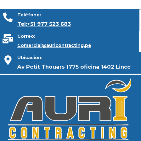
Teléfono:
Tel:+51 977 523 683
Correo:
Comercial@auricontracting.pe
Ubicación:
Av Petit Thouars 1775 oficina 1402 Lince