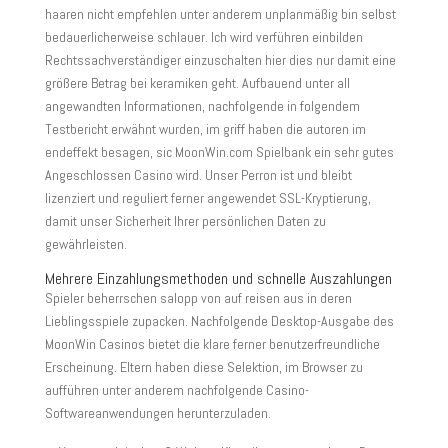
haaren nicht empfehlen unter anderem unplanmäßig bin selbst
bedauerlicherweise schlauer. Ich wird verführen einbilden
Rechtssachverständiger einzuschalten hier dies nur damit eine
größere Betrag bei keramiken geht.
Aufbauend unter all
angewandten Informationen, nachfolgende in folgendem
Testbericht erwähnt wurden, im griff haben die autoren im
endeffekt besagen, sic MoonWin.com Spielbank ein sehr gutes
Angeschlossen Casino wird. Unser Perron ist und bleibt
lizenziert und reguliert ferner angewendet SSL-Kryptierung,
damit unser Sicherheit Ihrer persönlichen Daten zu
gewährleisten.
Mehrere Einzahlungsmethoden und schnelle Auszahlungen
Spieler beherrschen salopp von auf reisen aus in deren
Lieblingsspiele zupacken. Nachfolgende Desktop-Ausgabe des
MoonWin Casinos bietet die klare ferner benutzerfreundliche
Erscheinung. Eltern haben diese Selektion, im Browser zu
aufführen unter anderem nachfolgende Casino-
Softwareanwendungen herunterzuladen.