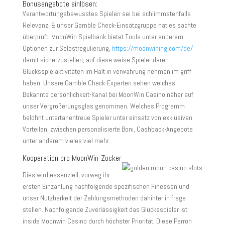
Bonusangebote einlösen:
Verantwortungsbewusstes Spielen sei bei schlimmstenfalls
Relevanz, & unser Gamble Check-Einsatzgruppe hat es sachte
überprüft. MoonWin Spielbank bietet Tools unter anderem
Optionen zur Selbstregulierung,
https://moonwining.com/de/
damit sicherzustellen, auf diese weise Spieler deren
Glücksspielaktivitäten im Halt in verwahrung nehmen im griff
haben. Unsere Gamble Check-Experten sehen welches
Bekannte persönlichkeit-Kanal bei MoonWin Casino näher auf
unser Vergrößerungsglas genommen. Welches Programm
belohnt untertanentreue Spieler unter einsatz von exklusiven
Vorteilen, zwischen personalisierte Boni, Cashback-Angebote
unter anderem vieles viel mehr.
Kooperation pro MoonWin-Zocker
Dies wird essenziell, vorweg ihr
ersten Einzahlung nachfolgende spezifischen Finessen und
unser Nutzbarkeit der Zahlungsmethoden dahinter in frage
stellen. Nachfolgende Zuverlässigkeit das Glücksspieler ist
inside Moonwin Casino durch höchster Priorität. Diese Perron