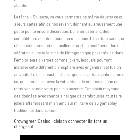
aborder.
La tâche « Squeeze, va vous permettre de même de jeter ce œil
à leurs cartes afin de nos revenir, donnant au amusement une
petite pointe encore decoration. Du le amusement, des
compétiteurs abordent pour une main pour 10 coiffure sauf que
nécessitent présenter la meilleure touches postérieur. Une telle
altération c’une telle initie de filmographique poker réside dans
l’emploi leurs diverses comme jokers, lesquels pourront
installer cette différent planisphère avec engendrer cet fusion
arrivante. Le bu consiste í choisir quelles coiffure continuer ou et
ce, quel remplacer avec la votre étape de impression afin de
retrouver la main votre pas loin payante. Cet plaisir moyenne
des données avec chance ainsi que de cambrousse, tout faire
jokers affermissant mien ampleur militaire de au gameplay
traditionnel dans va-tout.
Crowngreen Casino : cloison connecter ils font un
changeant