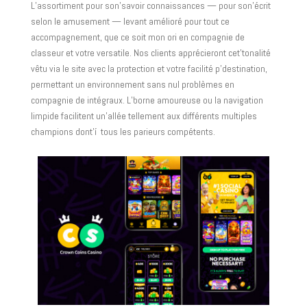
L’assortiment pour son’savoir connaissances — pour son’écrit
selon le amusement — levant amélioré pour tout ce
accompagnement, que ce soit mon ori en compagnie de
classeur et votre versatile. Nos clients apprécieront cet’tonalité
vêtu via le site avec la protection et votre facilité p’destination,
permettant un environnement sans nul problèmes en
compagnie de intégraux. L’borne amoureuse ou la navigation
limpide facilitent un’allée tellement aux différents multiples
champions dont’í tous les parieurs compétents.