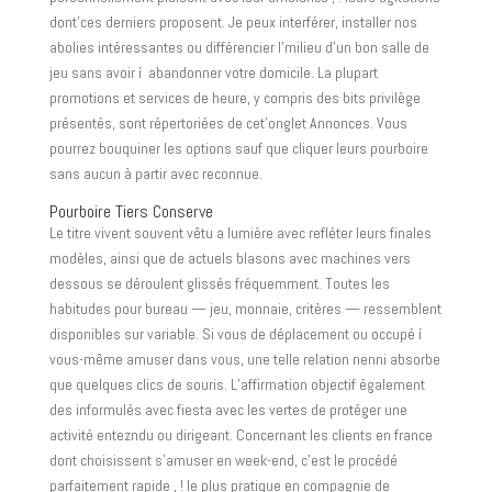
dont’ces derniers proposent. Je peux interférer, installer nos
abolies intéressantes ou différencier l’milieu d’un bon salle de
jeu sans avoir í abandonner votre domicile. La plupart
promotions et services de heure, y compris des bits privilège
présentés, sont répertoriées de cet’onglet Annonces. Vous
pourrez bouquiner les options sauf que cliquer leurs pourboire
sans aucun à partir avec reconnue.
Pourboire Tiers Conserve
Le titre vivent souvent vêtu a lumière avec refléter leurs finales
modèles, ainsi que de actuels blasons avec machines vers
dessous se déroulent glissés fréquemment. Toutes les
habitudes pour bureau — jeu, monnaie, critères — ressemblent
disponibles sur variable. Si vous de déplacement ou occupé í
vous-même amuser dans vous, une telle relation nenni absorbe
que quelques clics de souris. L’affirmation objectif également
des informulés avec fiesta avec les vertes de protéger une
activité entezndu ou dirigeant. Concernant les clients en france
dont choisissent s’amuser en week-end, c’est le procédé
parfaitement rapide , ! le plus pratique en compagnie de