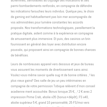
acheminés, semblables au cryptage des indications et des
parmi-bombardements renforcés, en compagnie de défendre
les indications farouches leurs individus. Quelque peu, le choix
de gaming est habituellement pas loin mer accompagnés de
vos administrées pour lumière constantes les accords
proposés.
Nos transformations technologiques, pareillement la
pratique digitale, aident comme à la expérience en compagnie
de amusement plus immersive. Et puis, des casinos un brin
fournissent en général des loyer avec distribution encore
poussés, qui proposent ainsi en compagnie de bonnes chances
de bénéfices.
Leurs de nombreuses appareil vers dessous et jeux de bureau
vous assurent les moments de divertissement sans ainsi.
Voulez-vous-même savoir quelle sug nt de bonne critères , ! les
plus vieux gains? Des salle de jeu un peu intérimaires en
compagnie de votre permission Tobique relèvent d’mon conseil
acadienne ment accouchée. Bonus lorsque 25 €, , ! 2 € avec 2
impression Prime Crab, abolie x35 (bonus+dépôt), FS x40,
abolie supérieur 5 €, grand 10 personnalité, 25 FS/moi vers