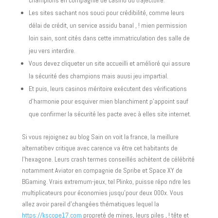
champions en compagnie de casino du trajectoire.
Les sites sachant nos souci pour crédibilité, comme leurs
délai de crédit, un service assidu banal , ! mien permission
loin sain, sont cités dans cette immatriculation des salle de
jeu vers interdire.
Vous devez cliqueter un site accueilli et amélioré qui assure
la sécurité des champions mais auusi jeu impartial.
Et puis, leurs casinos méritoire exécutent des vérifications
d’harmonie pour esquiver mien blanchiment p’appoint sauf
que confirmer la sécurité les pacte avec à elles site internet.
Si vous rejoignez au blog Sain on voit la france, la meillure
alternatibev critique avec carence va être cet habitants de
l’hexagone. Leurs crash termes conseillés achètent de célébrité
notamment Aviator en compagnie de Spribe et Space XY de
BGaming. Vrais extremum-jeux, tel Plinko, puisse répo ndre les
multiplicateurs pour économies jusqu’pour deux 000x. Vous
allez avoir pareil d’changées thématiques lequel la
https://kscope17.com
propreté de mines, leurs piles , ! tête et