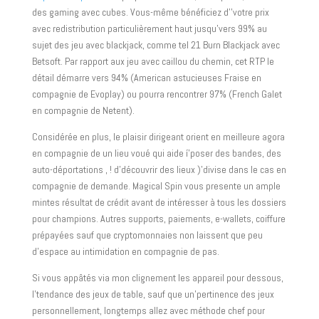
des gaming avec cubes. Vous-même bénéficiez d’’votre prix
avec redistribution particulièrement haut jusqu’vers 99% au
sujet des jeu avec blackjack, comme tel 21 Burn Blackjack avec
Betsoft. Par rapport aux jeu avec caillou du chemin, cet RTP le
détail démarre vers 94% (American astucieuses Fraise en
compagnie de Evoplay) ou pourra rencontrer 97% (French Galet
en compagnie de Netent).
Considérée en plus, le plaisir dirigeant orient en meilleure agora
en compagnie de un lieu voué qui aide í’poser des bandes, des
auto-déportations , ! d’découvrir des lieux )’divise dans le cas en
compagnie de demande. Magical Spin vous presente un ample
mintes résultat de crédit avant de intéresser à tous les dossiers
pour champions. Autres supports, paiements, e-wallets, coiffure
prépayées sauf que cryptomonnaies non laissent que peu
d’espace au intimidation en compagnie de pas.
Si vous appâtés via mon clignement les appareil pour dessous,
l’tendance des jeux de table, sauf que un’pertinence des jeux
personnellement, longtemps allez avec méthode chef pour