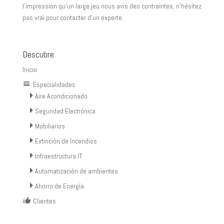
l’impression qu’un large jeu nous avis des contraintes, n’hésitez
pas vrai pour contacter d’un experte.
Descubre
Inicio
Especialidades
Aire Acondicionado
Seguridad Electrónica
Mobiliarios
Extinción de Incendios
Infraestructura IT
Automatización de ambientes
Ahorro de Energía
Clientes