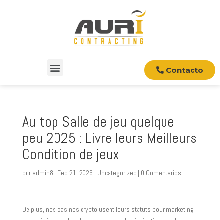
Contacto
Au top Salle de jeu quelque
peu 2025 : Livre leurs Meilleurs
Condition de jeux
por
admin8
|
Feb 21, 2026
|
Uncategorized
|
0 Comentarios
De plus, nos casinos crypto usent leurs statuts pour marketing