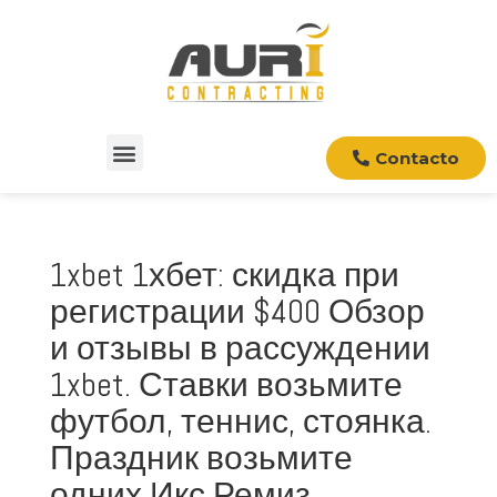
Contacto
1xbet 1хбет: скидка при
регистрации $400 Обзор
и отзывы в рассуждении
1xbet. Ставки возьмите
футбол, теннис, стоянка.
Праздник возьмите
одних Икс Ремиз