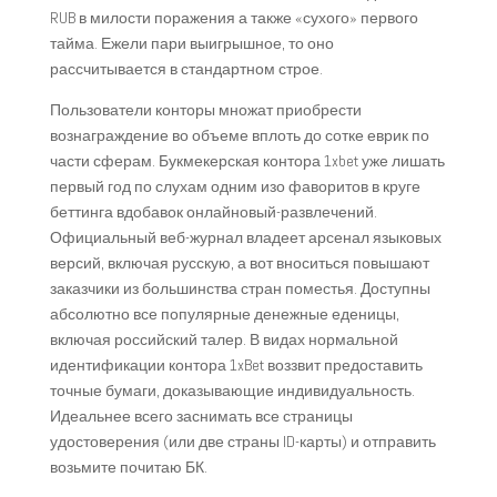
RUB в милости поражения а также «сухого» первого
тайма. Ежели пари выигрышное, то оно
рассчитывается в стандартном строе.
Пользователи конторы множат приобрести
вознаграждение во объеме вплоть до сотке еврик по
части сферам. Букмекерская контора 1xbet уже лишать
первый год по слухам одним изо фаворитов в круге
беттинга вдобавок онлайновый-развлечений.
Официальный веб-журнал владеет арсенал языковых
версий, включая русскую, а вот вноситься повышают
заказчики из большинства стран поместья. Доступны
абсолютно все популярные денежные еденицы,
включая российский талер. В видах нормальной
идентификации контора 1xBet воззвит предоставить
точные бумаги, доказывающие индивидуальность.
Идеальнее всего заснимать все страницы
удостоверения (или две страны ID-карты) и отправить
возьмите почитаю БК.