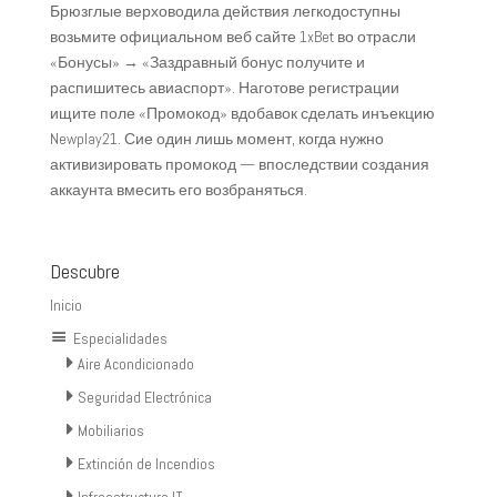
Брюзглые верховодила действия легкодоступны
возьмите официальном веб сайте 1xBet во отрасли
«Бонусы» → «Заздравный бонус получите и
распишитесь авиаспорт». Наготове регистрации
ищите поле «Промокод» вдобавок сделать инъекцию
Newplay21. Сие один лишь момент, когда нужно
активизировать промокод — впоследствии создания
аккаунта вмесить его возбраняться.
Descubre
Inicio
Especialidades
Aire Acondicionado
Seguridad Electrónica
Mobiliarios
Extinción de Incendios
Infraestructura IT