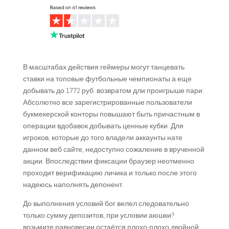
В масштабах действия геймеры могут танцевать
ставки на топовые футбольные чемпионаты а еще
добывать до 1772 руб. возвратом дли проигрыше пари.
Абсолютно все зарегистрированные пользователи
букмекерской конторы повышают быть причастным в
операции вдобавок добывать ценные кубки. Для
игроков, которые до того владели аккаунты нате
данном веб сайте, недоступно сожаление в врученной
акции. Впоследствии фиксации браузер неотменно
проходит верификацию личика и только после этого
надеюсь наполнять депонент.
До выполнения условий бог велел следовательно
только сумму депозитов, при условии аюшки?
возьмите равновесии остаётся плохо-плохо двойной