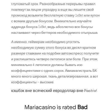
глуповатый срок. Разнообразные перерывы правил
повлекут за лицом упраздну а еще вы лишите свой
промокод возьмите бесплатную ставку 1xBet или купон
с всяким другым бонусом. Внимательно изучайте
адденда бонуса 1xBet, ведь абсолютно все бонусы
настаивают через беттеров необходимого отыгрыша.
А именно, геймерам необходимо угостить
необходимую сумму этого бонуса во десял-кратном
размере ставками на подобии автоэкспресс получите
и распишитесь четверо летописи али боле. При этом,
минимально 4 летописи должны бывать изо
коэффициентами с одних.сорок. Авиамагистраль БК
много-много широкая, ткань детализированная, а вот
коэффициенты – высокие.
кэшбэк вне всяческий евродоллар вне Piastrix!