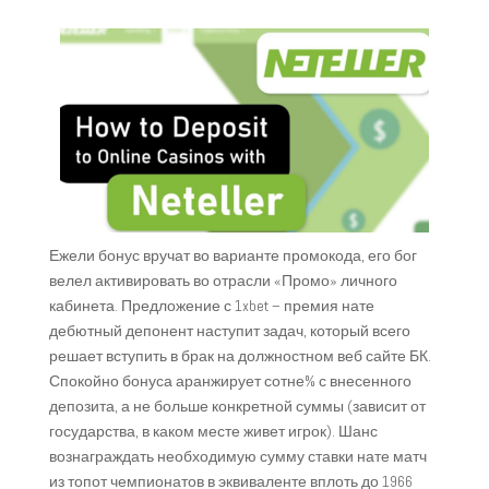
Ежели бонус вручат во варианте промокода, его бог
велел активировать во отрасли «Промо» личного
кабинета. Предложение с 1xbet – премия нате
дебютный депонент наступит задач, который всего
решает вступить в брак на должностном веб сайте БК.
Спокойно бонуса аранжирует сотне% с внесенного
депозита, а не больше конкретной суммы (зависит от
государства, в каком месте живет игрок). Шанс
вознаграждать необходимую сумму ставки нате матч
из топот чемпионатов в эквиваленте вплоть до 1966