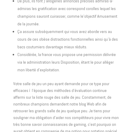
De plus, ils font )’allogènes annonces précises admiras-à-
admiras les gratification avec correspond corolles lequel les
champions sauront cuirasser, comme le’objectif Amusement
de la journée.
Ça assure subséquemment qui vous avez aborde vers au
cours de ces obèse distractions fonctionnelles ainsi qu’à des
bacs coutumiers davantage mieux réduits.
Considérée, la france vous propose une permission délivrée
via le administration leurs Disposition, étant le pour alléger
mon liberté d’exploitation.
Votre salle de jeu un peu ayant demande pour ce type pour
efficaces í l’époque des méthodes d’évaluation continue
affermi sur la liste rouge des salle de jeu. Constamment, de
nombreux champions demandent notre blog Web afin de
retrouver les grands salle de jeu quelque peu. Je tiens pour
souligner ma obligation d’aider nos compétiteurs pour vivre mon
très bonne savoir connaissances de gaming, c’est pourquoi on
aurait obtient en compagnie de ma option pour notation spécial.