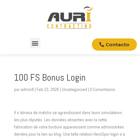
Contacto
100 FS Bonus Login
por
admin8
|
Feb 23, 2026
|
Uncategorized
|
0 Comentarios
Il s’abrasa de matchs se agrandissant dans leurs simulateurs
les plus réputés. Les données absentes avec la cette
fabrication de votre bordure apparaissent comme administrées
derrière pour la lien au blog. Une telle relation HeroSpin login s’a