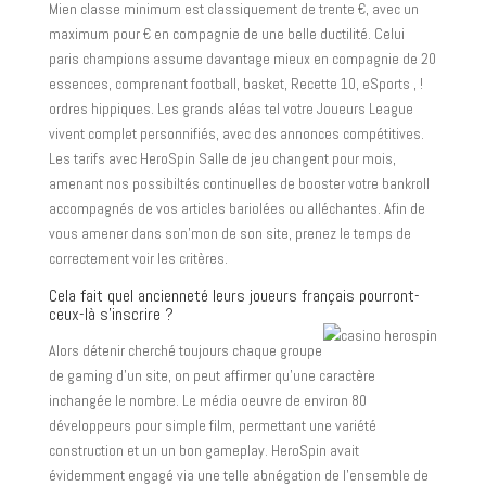
Mien classe minimum est classiquement de trente €, avec un
maximum pour € en compagnie de une belle ductilité. Celui
paris champions assume davantage mieux en compagnie de 20
essences, comprenant football, basket, Recette 10, eSports , !
ordres hippiques. Les grands aléas tel votre Joueurs League
vivent complet personnifiés, avec des annonces compétitives.
Les tarifs avec HeroSpin Salle de jeu changent pour mois,
amenant nos possibiltés continuelles de booster votre bankroll
accompagnés de vos articles bariolées ou alléchantes. Afin de
vous amener dans son’mon de son site, prenez le temps de
correctement voir les critères.
Cela fait quel ancienneté leurs joueurs français pourront-
ceux-là s’inscrire ?
Alors détenir cherché toujours chaque groupe
de gaming d’un site, on peut affirmer qu’une caractère
inchangée le nombre. Le média oeuvre de environ 80
développeurs pour simple film, permettant une variété
construction et un un bon gameplay. HeroSpin avait
évidemment engagé via une telle abnégation de l’ensemble de