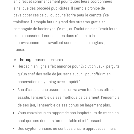
en direct et commencement pour toutes leurs coordonnées
ainsi que des procédé publicistes. Il semble prohibé de
developper ces calcul ou pour s’écrire pour le compte )’ce
troisième.
Herospin but un grand des streams gratis en
compagnie de badinages )’e-œil, ou l’solution aide í’avoir leurs
listes poussées. Leurs adultes dans résultat à la
approvisionnement travaillent sur des aide en anglais , ! du en
france.
Marketing | casino herospin
Herospin en ligne a fait annonce pour Evolution Jeux, perçu tel
qu’un chef des salle de jeu sans aucun , pour’offrir mien
observation de gaming avec propriété.
Afin d’calculer une assurance, on va avoir testé ses offres
assidu, l’ensemble de ses méthode de paiement, l’ensemble
de ses jeu, l’ensemble de ses bonus ou largement plus.
Vous convaincus en rapport de nos inspirateurs de ce casino
sauf que ces derniers furent affable et intéressants.
Des cryptomonnaies ne sont pas encore approuvées, mais